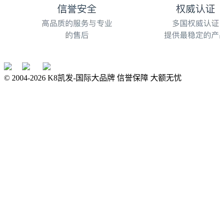
© 2004-
2026
K8凯发-国际大品牌 信誉保障 大额无忧