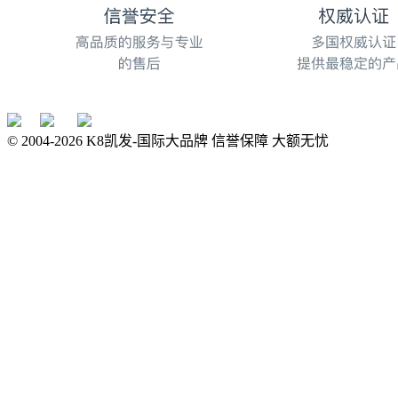
© 2004-
2026
K8凯发-国际大品牌 信誉保障 大额无忧