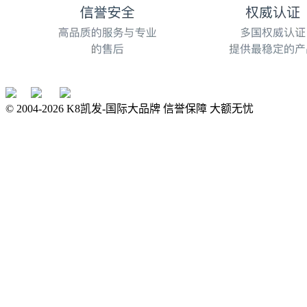
© 2004-
2026
K8凯发-国际大品牌 信誉保障 大额无忧