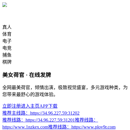
真人
体育
电子
电竞
捕鱼
棋牌
美女荷官 · 在线发牌
全网最美荷官，倾情出演，极致视觉盛宴，多元游戏种类，为
您带来最舒心的游戏体验。
立即注册
进入主页
APP下载
推荐主线路：
https://34.96.227.59:31202
推荐线路：
https://34.96.227.59:31201
推荐线路：
https://www.1nzkex.com
推荐线路：
https://www.plov9r.com