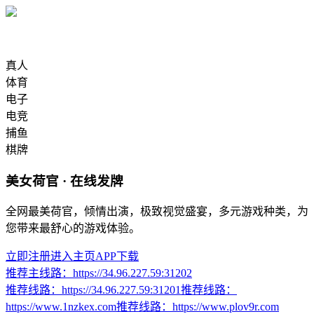
真人
体育
电子
电竞
捕鱼
棋牌
美女荷官 · 在线发牌
全网最美荷官，倾情出演，极致视觉盛宴，多元游戏种类，为
您带来最舒心的游戏体验。
立即注册
进入主页
APP下载
推荐主线路：
https://34.96.227.59:31202
推荐线路：
https://34.96.227.59:31201
推荐线路：
https://www.1nzkex.com
推荐线路：
https://www.plov9r.com