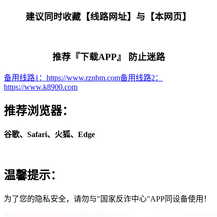
建议同时收藏【线路网址】与【本网页】
推荐『下载APP』 防止迷路
备用线路
1
：
https://www.rznbm.com
备用线路
2
：
https://www.k8900.com
推荐浏览器：
谷歌、Safari、火狐、Edge
温馨提示：
为了您的隐私安全，请勿与"国家反诈中心"APP同设备使用！