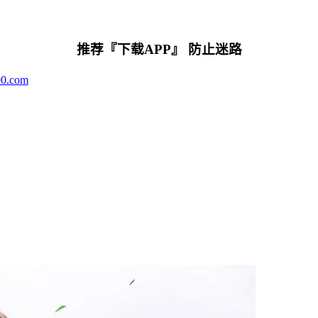
推荐『下载APP』 防止迷路
00.com