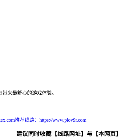
您带来最舒心的游戏体验。
kex.com
推荐线路：
https://www.plov9r.com
建议同时收藏【线路网址】与【本网页】