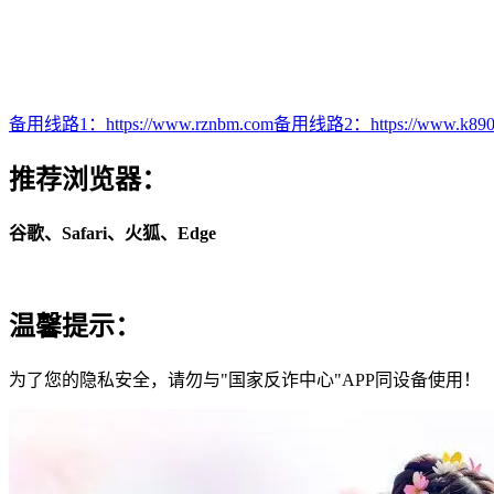
备用线路
1
：
https://www.rznbm.com
备用线路
2
：
https://www.k89
推荐浏览器：
谷歌、Safari、火狐、Edge
温馨提示：
为了您的隐私安全，请勿与"国家反诈中心"APP同设备使用！