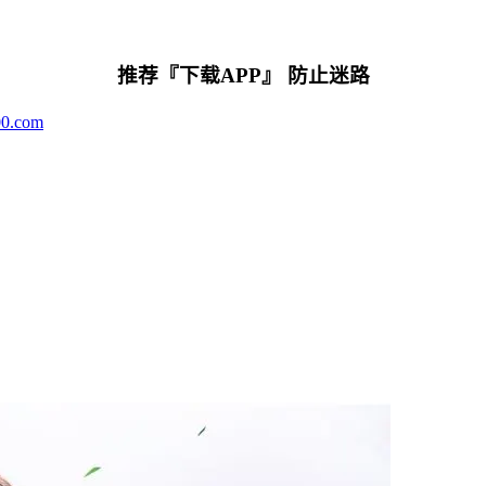
推荐『下载APP』 防止迷路
00.com