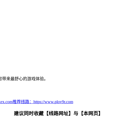
您带来最舒心的游戏体验。
kex.com
推荐线路：
https://www.plov9r.com
建议同时收藏【线路网址】与【本网页】